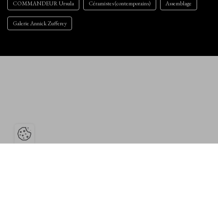
COMMANDEUR Ursula
Céramistes (contemporains)
Assemblage
Galerie Annick Zufferey
Ouvrir la barre de gestion des cookies