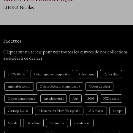
LIEBER Nicolas
Facettes
Cliquez sur un terme pour voir toutes les œuvres de nos collections
associées à ce dernier.
2009/10/04
Céramique contemporaine
Céramique
Capra Ibex
Animal décoratif
Objets décoratifs (sans fonct.)
Objets de décor
Objets domestiques
Arts décoratifs
Arts
2008
XXIe siècle
Castrop-Rauxel
Rhénanie-du-Nord-Westphalie
Allemagne
Europe
Monde
Porcelaine
Céramique
Caoutchouc